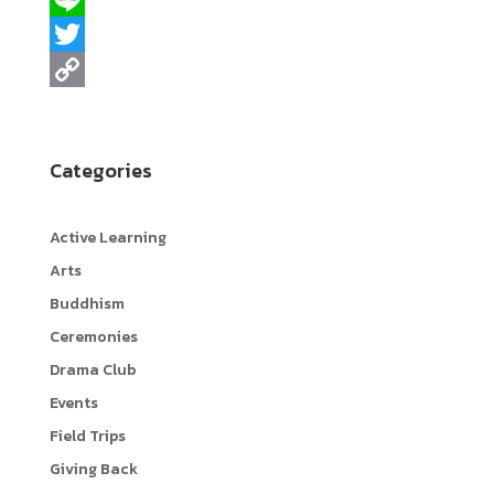
a
L
c
i
T
e
n
w
C
b
e
i
o
Categories
o
t
p
o
t
y
Active Learning
k
e
L
Arts
r
i
Buddhism
n
Ceremonies
k
Drama Club
Events
Field Trips
Giving Back